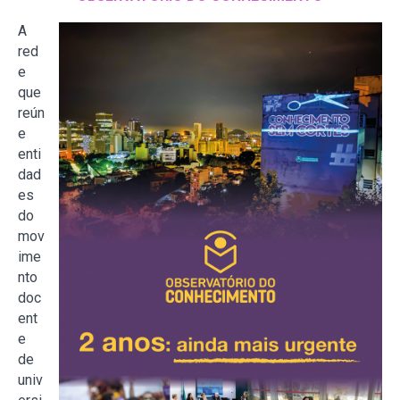
A
red
e
que
reún
e
enti
dad
es
do
mov
ime
nto
doc
ent
e
de
univ