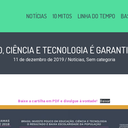
NOTÍCIAS
10 MITOS
LINHA DO TEMPO
BA
, CIÊNCIA E TECNOLOGIA É GARANTI
11 de dezembro de 2019
/
Notícias
,
Sem categoria
Baixe a cartilha em PDF e divulgue à vontade!
Baixar