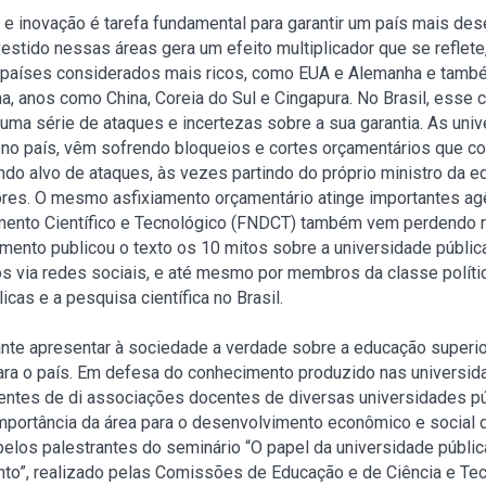
a e inovação é tarefa fundamental para garantir um país mais de
vestido nessas áreas gera um efeito multiplicador que se reflete,
 países considerados mais ricos, como EUA e Alemanha e tam
, anos como China, Coreia do Sul e Cingapura. No Brasil, esse 
ma série de ataques e incertezas sobre a sua garantia. As univ
a no país, vêm sofrendo bloqueios e cortes orçamentários que c
do alvo de ataques, às vezes partindo do próprio ministro da 
es. O mesmo asfixiamento orçamentário atinge importantes ag
mento Científico e Tecnológico (FNDCT) também vem perdendo r
mento publicou o texto os 10 mitos sobre a universidade pública
 via redes sociais, e até mesmo por membros da classe polític
icas e a pesquisa científica no Brasil.
nte apresentar à sociedade a verdade sobre a educação superio
ara o país. Em defesa do conhecimento produzido nas universid
entes de di associações docentes de diversas universidades pú
portância da área para o desenvolvimento econômico e social do
elos palestrantes do seminário “O papel da universidade públic
nto”, realizado pelas Comissões de Educação e de Ciência e Te