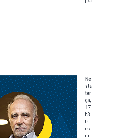
pel
Ne
sta
ter
ça,
17
h3
0,
co
m