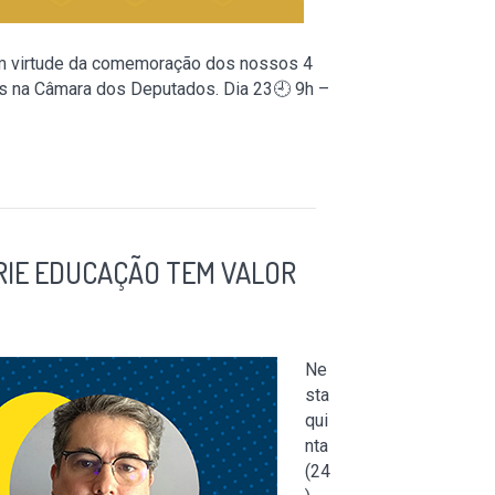
 em virtude da comemoração dos nossos 4
as na Câmara dos Deputados. Dia 23🕘 9h –
RIE EDUCAÇÃO TEM VALOR
Ne
sta
qui
nta
(24