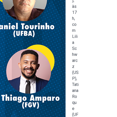
),
às
17
h,
co
m
Lili
a
Sc
hw
arc
z
(US
P),
Tati
ana
Ro
qu
e
(UF