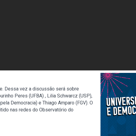
ate. Dessa vez a discussão será sobre
urinho Peres (UFBA) , Lilia Schwarcz (USP),
 pela Democracia) e Thiago Amparo (FGV). O
tido nas redes do Observatório do