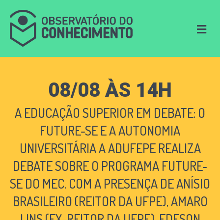
M
e
n
u
08/08 ÀS 14H
A EDUCAÇÃO SUPERIOR EM DEBATE: O
FUTURE-SE E A AUTONOMIA
UNIVERSITÁRIA A ADUFEPE REALIZA
DEBATE SOBRE O PROGRAMA FUTURE-
SE DO MEC. COM A PRESENÇA DE ANÍSIO
BRASILEIRO (REITOR DA UFPE), AMARO
LINS (EX-REITOR DA UFPE), EDESON