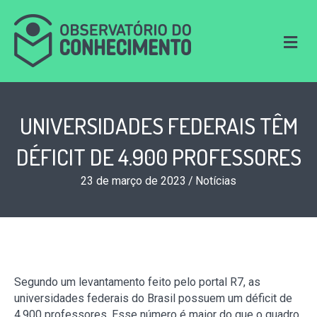
M
e
n
u
UNIVERSIDADES FEDERAIS TÊM
DÉFICIT DE 4.900 PROFESSORES
23 de março de 2023
/
Notícias
Segundo um levantamento feito pelo portal R7, as
universidades federais do Brasil possuem um déficit de
4.900 professores. Esse número é maior do que o quadro