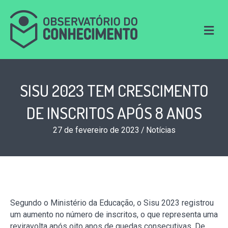
M
e
n
u
SISU 2023 TEM CRESCIMENTO
DE INSCRITOS APÓS 8 ANOS
27 de fevereiro de 2023
/
Notícias
Segundo o Ministério da Educação, o Sisu 2023 registrou
um aumento no número de inscritos, o que representa uma
reviravolta após oito anos de quedas consecutivas. De