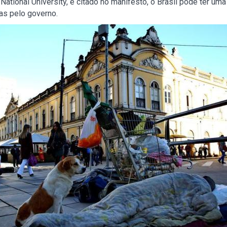
ational University, e citado no manifesto, o Brasil pode ter um
s pelo governo.