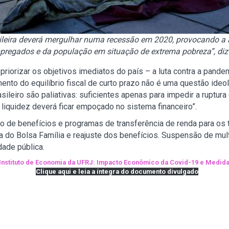
ileira deverá mergulhar numa recessão em 2020, provocando a
regados e da população em situação de extrema pobreza”, diz 
riorizar os objetivos imediatos do país – a luta contra a pand
nto do equilíbrio fiscal de curto prazo não é uma questão ideo
ileiro são paliativas: suficientes apenas para impedir a ruptur
liquidez deverá ficar empoçado no sistema financeiro”.
o de benefícios e programas de transferência de renda para os t
la do Bolsa Família e reajuste dos benefícios. Suspensão de mul
dade pública.
 Instituto de Economia da UFRJ: Impacto Econômico da Covid-19 e Medid
Clique aqui e leia a íntegra do documento divulgado