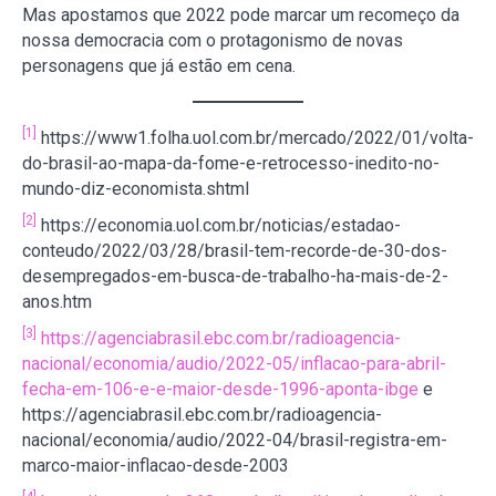
Mas apostamos que 2022 pode marcar um recomeço da
nossa democracia com o protagonismo de novas
personagens que já estão em cena.
[1]
https://www1.folha.uol.com.br/mercado/2022/01/volta-
do-brasil-ao-mapa-da-fome-e-retrocesso-inedito-no-
mundo-diz-economista.shtml
[2]
https://economia.uol.com.br/noticias/estadao-
conteudo/2022/03/28/brasil-tem-recorde-de-30-dos-
desempregados-em-busca-de-trabalho-ha-mais-de-2-
anos.htm
[3]
https://agenciabrasil.ebc.com.br/radioagencia-
nacional/economia/audio/2022-05/inflacao-para-abril-
fecha-em-106-e-e-maior-desde-1996-aponta-ibge
e
https://agenciabrasil.ebc.com.br/radioagencia-
nacional/economia/audio/2022-04/brasil-registra-em-
marco-maior-inflacao-desde-2003