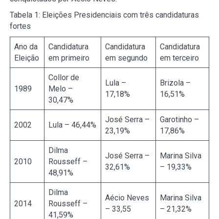
Tabela 1: Eleições Presidenciais com três candidaturas
fortes
Ano da
Candidatura
Candidatura
Candidatura
Eleição
em primeiro
em segundo
em terceiro
Collor de
Lula –
Brizola –
1989
Melo –
17,18%
16,51%
30,47%
José Serra –
Garotinho –
2002
Lula – 46,44%
23,19%
17,86%
Dilma
José Serra –
Marina Silva
2010
Rousseff –
32,61%
– 19,33%
48,91%
Dilma
Aécio Neves
Marina Silva
2014
Rousseff –
– 33,55
– 21,32%
41,59%