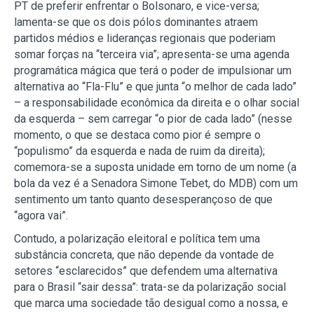
PT de preferir enfrentar o Bolsonaro, e vice-versa;
lamenta-se que os dois pólos dominantes atraem
partidos médios e lideranças regionais que poderiam
somar forças na “terceira via”; apresenta-se uma agenda
programática mágica que terá o poder de impulsionar um
alternativa ao “Fla-Flu” e que junta “o melhor de cada lado”
– a responsabilidade econômica da direita e o olhar social
da esquerda – sem carregar “o pior de cada lado” (nesse
momento, o que se destaca como pior é sempre o
“populismo” da esquerda e nada de ruim da direita);
comemora-se a suposta unidade em torno de um nome (a
bola da vez é a Senadora Simone Tebet, do MDB) com um
sentimento um tanto quanto desesperançoso de que
“agora vai”.
Contudo, a polarização eleitoral e política tem uma
substância concreta, que não depende da vontade de
setores “esclarecidos” que defendem uma alternativa
para o Brasil “sair dessa”: trata-se da polarização social
que marca uma sociedade tão desigual como a nossa, e