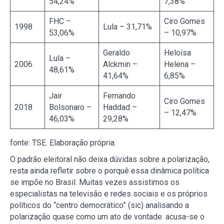
54,24%
7,38%
FHC –
Ciro Gomes
1998
Lula – 31,71%
53,06%
– 10,97%
Geraldo
Heloísa
Lula –
2006
Alckmin –
Helena –
48,61%
41,64%
6,85%
Jair
Fernando
Ciro Gomes
2018
Bolsonaro –
Haddad –
– 12,47%
46,03%
29,28%
fonte: TSE. Elaboração própria.
O padrão eleitoral não deixa dúvidas sobre a polarização,
resta ainda refletir sobre o porquê essa dinâmica política
se impõe no Brasil. Muitas vezes assistimos os
especialistas na televisão e redes sociais e os próprios
políticos do “centro democrático” (sic) analisando a
polarização quase como um ato de vontade: acusa-se o