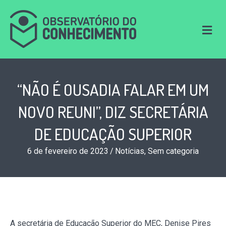
M
e
n
u
“NÃO É OUSADIA FALAR EM UM
NOVO REUNI”, DIZ SECRETÁRIA
DE EDUCAÇÃO SUPERIOR
6 de fevereiro de 2023
/
Notícias
,
Sem categoria
A secretária de Educação Superior do MEC, Denise Pires