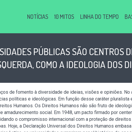
NOTÍCIAS
10 MITOS
LINHA DO TEMPO
BA
ERSIDADES PÚBLICAS SÃO CENTROS 
SQUERDA, COMO A IDEOLOGIA DOS 
paços de fomento à diversidade de ideias, visões e opiniões. N
as políticas e ideológicas. Em função desse caráter pluralista
reitos Humanos. Os Direitos Humanos não são fruto de ideologia, 
e amadurecimento social. Em 1948, um pacto firmado por cente
lidando o compromisso internacional com a proteção de direito
as. Hoje, a Declaração Universal dos Direitos Humanos embasa 