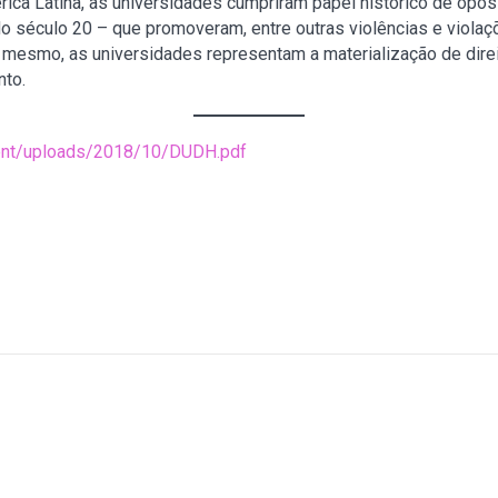
ica Latina, as universidades cumpriram papel histórico de oposi
 século 20 – que promoveram, entre outras violências e violaç
o mesmo, as universidades representam a materialização de dire
nto.
tent/uploads/2018/10/DUDH.pdf