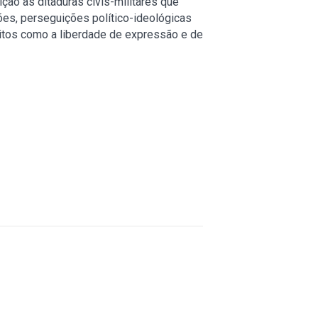
ção às ditaduras civis-militares que
ões, perseguições político-ideológicas
itos como a liberdade de expressão e de