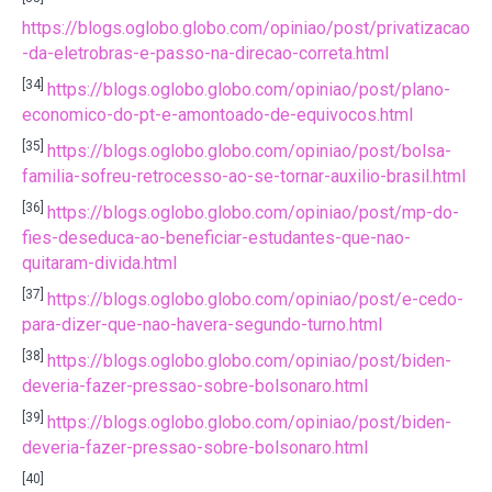
https://blogs.oglobo.globo.com/opiniao/post/privatizacao
-da-eletrobras-e-passo-na-direcao-correta.html
[34]
https://blogs.oglobo.globo.com/opiniao/post/plano-
economico-do-pt-e-amontoado-de-equivocos.html
[35]
https://blogs.oglobo.globo.com/opiniao/post/bolsa-
familia-sofreu-retrocesso-ao-se-tornar-auxilio-brasil.html
[36]
https://blogs.oglobo.globo.com/opiniao/post/mp-do-
fies-deseduca-ao-beneficiar-estudantes-que-nao-
quitaram-divida.html
[37]
https://blogs.oglobo.globo.com/opiniao/post/e-cedo-
para-dizer-que-nao-havera-segundo-turno.html
[38]
https://blogs.oglobo.globo.com/opiniao/post/biden-
deveria-fazer-pressao-sobre-bolsonaro.html
[39]
https://blogs.oglobo.globo.com/opiniao/post/biden-
deveria-fazer-pressao-sobre-bolsonaro.html
[40]