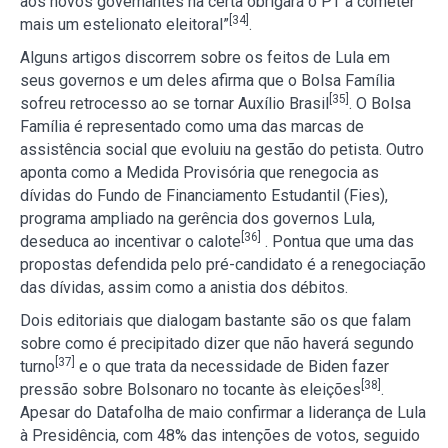
aos novos governantes na certa obrigará o PT a cometer
[34]
mais um estelionato eleitoral”
.
Alguns artigos discorrem sobre os feitos de Lula em
seus governos e um deles afirma que o Bolsa Família
[35]
sofreu retrocesso ao se tornar Auxílio Brasil
. O Bolsa
Família é representado como uma das marcas de
assistência social que evoluiu na gestão do petista. Outro
aponta como a Medida Provisória que renegocia as
dívidas do Fundo de Financiamento Estudantil (Fies),
programa ampliado na gerência dos governos Lula,
[36]
deseduca ao incentivar o calote
. Pontua que uma das
propostas defendida pelo pré-candidato é a renegociação
das dívidas, assim como a anistia dos débitos.
Dois editoriais que dialogam bastante são os que falam
sobre como é precipitado dizer que não haverá segundo
[37]
turno
e o que trata da necessidade de Biden fazer
[38]
pressão sobre Bolsonaro no tocante às eleições
.
Apesar do Datafolha de maio confirmar a liderança de Lula
à Presidência, com 48% das intenções de votos, seguido