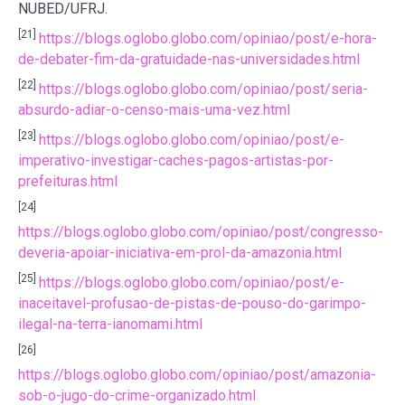
NUBED/UFRJ.
[21]
https://blogs.oglobo.globo.com/opiniao/post/e-hora-
de-debater-fim-da-gratuidade-nas-universidades.html
[22]
https://blogs.oglobo.globo.com/opiniao/post/seria-
absurdo-adiar-o-censo-mais-uma-vez.html
[23]
https://blogs.oglobo.globo.com/opiniao/post/e-
imperativo-investigar-caches-pagos-artistas-por-
prefeituras.html
[24]
https://blogs.oglobo.globo.com/opiniao/post/congresso-
deveria-apoiar-iniciativa-em-prol-da-amazonia.html
[25]
https://blogs.oglobo.globo.com/opiniao/post/e-
inaceitavel-profusao-de-pistas-de-pouso-do-garimpo-
ilegal-na-terra-ianomami.html
[26]
https://blogs.oglobo.globo.com/opiniao/post/amazonia-
sob-o-jugo-do-crime-organizado.html