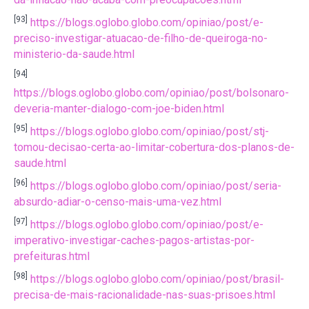
[93]
https://blogs.oglobo.globo.com/opiniao/post/e-
preciso-investigar-atuacao-de-filho-de-queiroga-no-
ministerio-da-saude.html
[94]
https://blogs.oglobo.globo.com/opiniao/post/bolsonaro-
deveria-manter-dialogo-com-joe-biden.html
[95]
https://blogs.oglobo.globo.com/opiniao/post/stj-
tomou-decisao-certa-ao-limitar-cobertura-dos-planos-de-
saude.html
[96]
https://blogs.oglobo.globo.com/opiniao/post/seria-
absurdo-adiar-o-censo-mais-uma-vez.html
[97]
https://blogs.oglobo.globo.com/opiniao/post/e-
imperativo-investigar-caches-pagos-artistas-por-
prefeituras.html
[98]
https://blogs.oglobo.globo.com/opiniao/post/brasil-
precisa-de-mais-racionalidade-nas-suas-prisoes.html