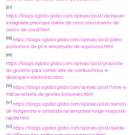
[87]
https://blogs.oglobo.globo.com/opiniao/post/vacinacao-
estagnada-preocupa-diante-de-novo-crescimento-de-
casos-de-covid.html
[88]
https://blogs.oglobo.globo.com/opiniao/post/plano-
economico-do-pt-e-amontoado-de-equivocos.html
[89]
https://blogs.oglobo.globo.com/opiniao/post/proposta-
do-governo-para-conter-alta-de-combustiveis-e-
desespero-eleitoreiro.html
[90]
https://blogs.oglobo.globo.com/opiniao/post/fome-e-
marca-nefasta-da-gestao-bolsonaro.html
[91]
https://blogs.oglobo.globo.com/opiniao/post/sumico-
de-indigenista-e-jornalista-na-amazonia-exige-resposta-
rapida.html
[92]
https://blogs.oglobo.globo.com/opiniao/post/queda-
da-inflacao-nao-acaba-com-preocupacoes.html