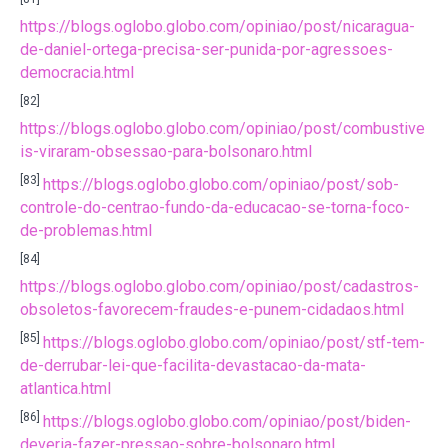
https://blogs.oglobo.globo.com/opiniao/post/nicaragua-
de-daniel-ortega-precisa-ser-punida-por-agressoes-
democracia.html
[82]
https://blogs.oglobo.globo.com/opiniao/post/combustive
is-viraram-obsessao-para-bolsonaro.html
[83]
https://blogs.oglobo.globo.com/opiniao/post/sob-
controle-do-centrao-fundo-da-educacao-se-torna-foco-
de-problemas.html
[84]
https://blogs.oglobo.globo.com/opiniao/post/cadastros-
obsoletos-favorecem-fraudes-e-punem-cidadaos.html
[85]
https://blogs.oglobo.globo.com/opiniao/post/stf-tem-
de-derrubar-lei-que-facilita-devastacao-da-mata-
atlantica.html
[86]
https://blogs.oglobo.globo.com/opiniao/post/biden-
deveria-fazer-pressao-sobre-bolsonaro.html