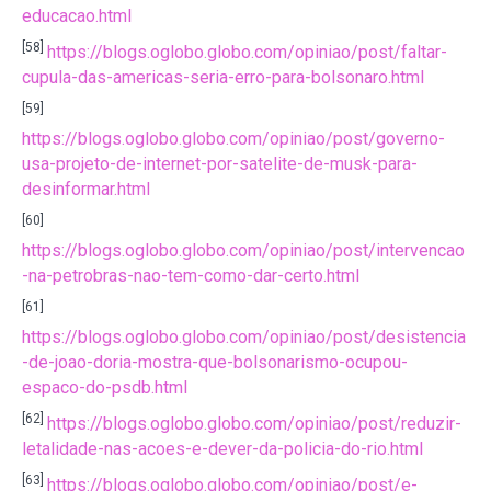
educacao.html
[58]
https://blogs.oglobo.globo.com/opiniao/post/faltar-
cupula-das-americas-seria-erro-para-bolsonaro.html
[59]
https://blogs.oglobo.globo.com/opiniao/post/governo-
usa-projeto-de-internet-por-satelite-de-musk-para-
desinformar.html
[60]
https://blogs.oglobo.globo.com/opiniao/post/intervencao
-na-petrobras-nao-tem-como-dar-certo.html
[61]
https://blogs.oglobo.globo.com/opiniao/post/desistencia
-de-joao-doria-mostra-que-bolsonarismo-ocupou-
espaco-do-psdb.html
[62]
https://blogs.oglobo.globo.com/opiniao/post/reduzir-
letalidade-nas-acoes-e-dever-da-policia-do-rio.html
[63]
https://blogs.oglobo.globo.com/opiniao/post/e-