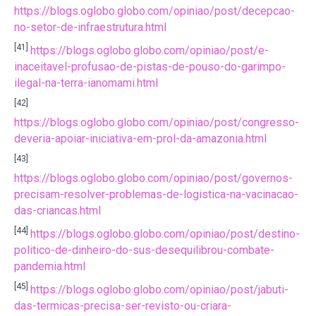
https://blogs.oglobo.globo.com/opiniao/post/decepcao-
no-setor-de-infraestrutura.html
[41]
https://blogs.oglobo.globo.com/opiniao/post/e-
inaceitavel-profusao-de-pistas-de-pouso-do-garimpo-
ilegal-na-terra-ianomami.html
[42]
https://blogs.oglobo.globo.com/opiniao/post/congresso-
deveria-apoiar-iniciativa-em-prol-da-amazonia.html
[43]
https://blogs.oglobo.globo.com/opiniao/post/governos-
precisam-resolver-problemas-de-logistica-na-vacinacao-
das-criancas.html
[44]
https://blogs.oglobo.globo.com/opiniao/post/destino-
politico-de-dinheiro-do-sus-desequilibrou-combate-
pandemia.html
[45]
https://blogs.oglobo.globo.com/opiniao/post/jabuti-
das-termicas-precisa-ser-revisto-ou-criara-