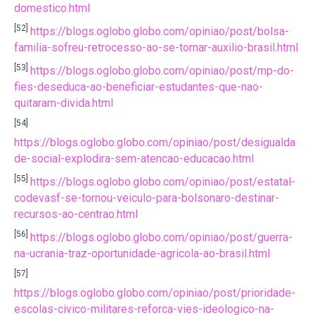
domestico.html
[52]
https://blogs.oglobo.globo.com/opiniao/post/bolsa-
familia-sofreu-retrocesso-ao-se-tornar-auxilio-brasil.html
[53]
https://blogs.oglobo.globo.com/opiniao/post/mp-do-
fies-deseduca-ao-beneficiar-estudantes-que-nao-
quitaram-divida.html
[54]
https://blogs.oglobo.globo.com/opiniao/post/desigualda
de-social-explodira-sem-atencao-educacao.html
[55]
https://blogs.oglobo.globo.com/opiniao/post/estatal-
codevasf-se-tornou-veiculo-para-bolsonaro-destinar-
recursos-ao-centrao.html
[56]
https://blogs.oglobo.globo.com/opiniao/post/guerra-
na-ucrania-traz-oportunidade-agricola-ao-brasil.html
[57]
https://blogs.oglobo.globo.com/opiniao/post/prioridade-
escolas-civico-militares-reforca-vies-ideologico-na-