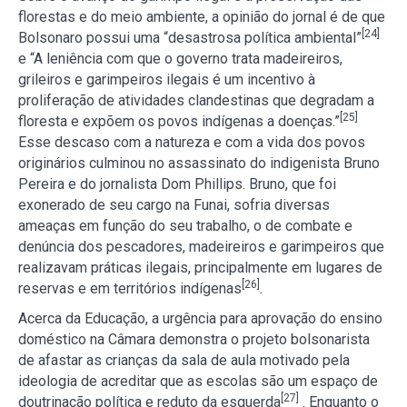
florestas e do meio ambiente, a opinião do jornal é de que
[24]
Bolsonaro possui uma “desastrosa política ambiental”
e “A leniência com que o governo trata madeireiros,
grileiros e garimpeiros ilegais é um incentivo à
proliferação de atividades clandestinas que degradam a
[25]
floresta e expõem os povos indígenas a doenças.”
Esse descaso com a natureza e com a vida dos povos
originários culminou no assassinato do indigenista Bruno
Pereira e do jornalista Dom Phillips. Bruno, que foi
exonerado de seu cargo na Funai, sofria diversas
ameaças em função do seu trabalho, o de combate e
denúncia dos pescadores, madeireiros e garimpeiros que
realizavam práticas ilegais, principalmente em lugares de
[26]
reservas e em territórios indígenas
.
Acerca da Educação, a urgência para aprovação do ensino
doméstico na Câmara demonstra o projeto bolsonarista
de afastar as crianças da sala de aula motivado pela
ideologia de acreditar que as escolas são um espaço de
[27]
doutrinação política e reduto da esquerda
. Enquanto o