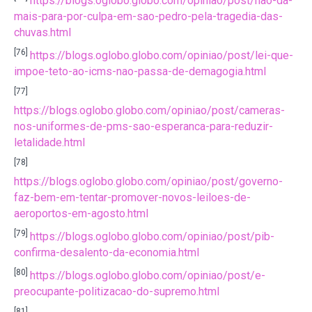
https://blogs.oglobo.globo.com/opiniao/post/nao-da-
mais-para-por-culpa-em-sao-pedro-pela-tragedia-das-
chuvas.html
[76]
https://blogs.oglobo.globo.com/opiniao/post/lei-que-
impoe-teto-ao-icms-nao-passa-de-demagogia.html
[77]
https://blogs.oglobo.globo.com/opiniao/post/cameras-
nos-uniformes-de-pms-sao-esperanca-para-reduzir-
letalidade.html
[78]
https://blogs.oglobo.globo.com/opiniao/post/governo-
faz-bem-em-tentar-promover-novos-leiloes-de-
aeroportos-em-agosto.html
[79]
https://blogs.oglobo.globo.com/opiniao/post/pib-
confirma-desalento-da-economia.html
[80]
https://blogs.oglobo.globo.com/opiniao/post/e-
preocupante-politizacao-do-supremo.html
[81]