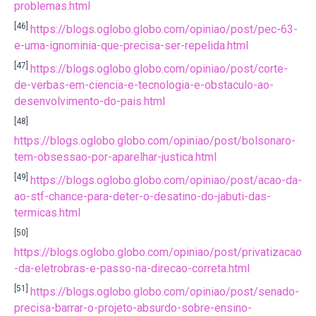
problemas.html
[46]
https://blogs.oglobo.globo.com/opiniao/post/pec-63-
e-uma-ignominia-que-precisa-ser-repelida.html
[47]
https://blogs.oglobo.globo.com/opiniao/post/corte-
de-verbas-em-ciencia-e-tecnologia-e-obstaculo-ao-
desenvolvimento-do-pais.html
[48]
https://blogs.oglobo.globo.com/opiniao/post/bolsonaro-
tem-obsessao-por-aparelhar-justica.html
[49]
https://blogs.oglobo.globo.com/opiniao/post/acao-da-
ao-stf-chance-para-deter-o-desatino-do-jabuti-das-
termicas.html
[50]
https://blogs.oglobo.globo.com/opiniao/post/privatizacao
-da-eletrobras-e-passo-na-direcao-correta.html
[51]
https://blogs.oglobo.globo.com/opiniao/post/senado-
precisa-barrar-o-projeto-absurdo-sobre-ensino-