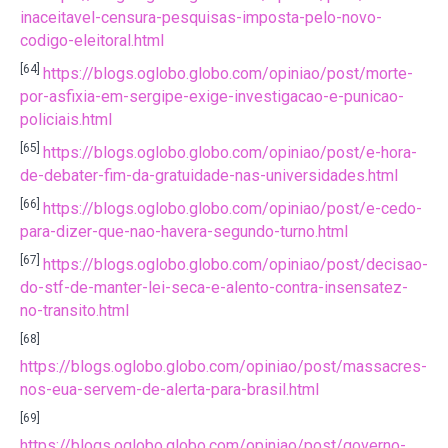
inaceitavel-censura-pesquisas-imposta-pelo-novo-
codigo-eleitoral.html
[64]
https://blogs.oglobo.globo.com/opiniao/post/morte-
por-asfixia-em-sergipe-exige-investigacao-e-punicao-
policiais.html
[65]
https://blogs.oglobo.globo.com/opiniao/post/e-hora-
de-debater-fim-da-gratuidade-nas-universidades.html
[66]
https://blogs.oglobo.globo.com/opiniao/post/e-cedo-
para-dizer-que-nao-havera-segundo-turno.html
[67]
https://blogs.oglobo.globo.com/opiniao/post/decisao-
do-stf-de-manter-lei-seca-e-alento-contra-insensatez-
no-transito.html
[68]
https://blogs.oglobo.globo.com/opiniao/post/massacres-
nos-eua-servem-de-alerta-para-brasil.html
[69]
https://blogs.oglobo.globo.com/opiniao/post/governo-