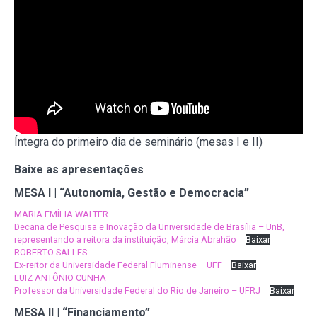
Íntegra do primeiro dia de seminário (mesas I e II)
Baixe as apresentações
MESA I | “Autonomia, Gestão e Democracia”
MARIA EMÍLIA WALTER
Decana de Pesquisa e Inovação da Universidade de Brasília – UnB,
representando a reitora da instituição, Márcia Abrahão
Baixar
ROBERTO SALLES
Ex-reitor da Universidade Federal Fluminense – UFF
Baixar
LUIZ ANTÔNIO CUNHA
Professor da Universidade Federal do Rio de Janeiro – UFRJ
Baixar
MESA II | “Financiamento”