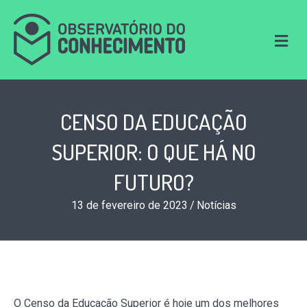
M
e
n
u
CENSO DA EDUCAÇÃO
SUPERIOR: O QUE HÁ NO
FUTURO?
13 de fevereiro de 2023
/
Notícias
O Censo da Educação Superior é hoje um dos melhores