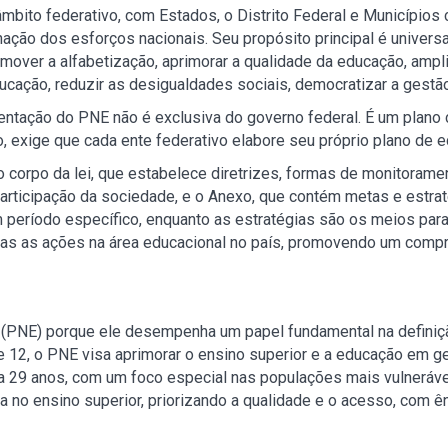
âmbito federativo, com Estados, o Distrito Federal e Município
ção dos esforços nacionais. Seu propósito principal é universal
romover a alfabetização, aprimorar a qualidade da educação, ampl
educação, reduzir as desigualdades sociais, democratizar a gestã
entação do PNE não é exclusiva do governo federal. É um plano 
so, exige que cada ente federativo elabore seu próprio plano d
 corpo da lei, que estabelece diretrizes, formas de monitorame
articipação da sociedade, e o Anexo, que contém metas e estra
período específico, enquanto as estratégias são os meios para 
das as ações na área educacional no país, promovendo um comp
(PNE) porque ele desempenha um papel fundamental na definição
e 12, o PNE visa aprimorar o ensino superior e a educação em ge
a 29 anos, com um foco especial nas populações mais vulneráve
la no ensino superior, priorizando a qualidade e o acesso, com ê