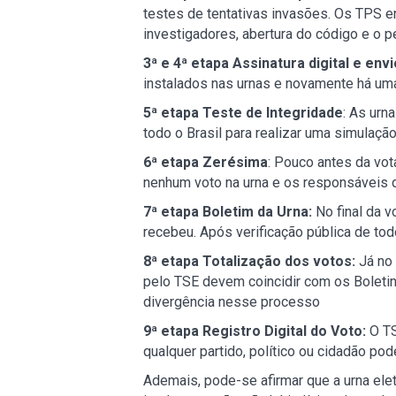
testes de tentativas invasões. Os TPS 
investigadores, abertura do código e o p
3ª e 4ª etapa Assinatura digital e env
instalados nas urnas e novamente há uma 
5ª etapa Teste de Integridade
: As urn
todo o Brasil para realizar uma simulaçã
6ª etapa Zerésima
: Pouco antes da vot
nenhum voto na urna e os responsáveis 
7ª etapa Boletim da Urna:
No final da 
recebeu. Após verificação pública de to
8ª etapa Totalização dos votos:
Já no 
pelo TSE devem coincidir com os Boletins
divergência nesse processo
9ª etapa Registro Digital do Voto:
O TS
qualquer partido, político ou cidadão pod
Ademais, pode-se afirmar que a urna elet