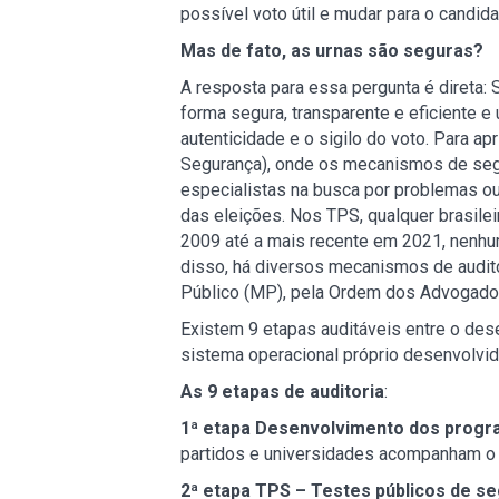
possível voto útil e mudar para o candid
Mas de fato, as urnas são seguras?
A resposta para essa pergunta é direta: S
forma segura, transparente e eficiente e
autenticidade e o sigilo do voto. Para ap
Segurança), onde os mecanismos de segur
especialistas na busca por problemas ou
das eleições. Nos TPS, qualquer brasile
2009 até a mais recente em 2021, nenhum
disso, há diversos mecanismos de audito
Público (MP), pela Ordem dos Advogados 
Existem 9 etapas auditáveis entre o des
sistema operacional próprio desenvolvido
As 9 etapas de auditoria
:
1ª etapa Desenvolvimento dos prog
partidos e universidades acompanham o
2ª etapa TPS – Testes públicos de s