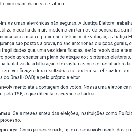
ato com mais chances de vitória.
im, as urnas eletrônicas são seguras. A Justiça Eleitoral trabalh
 utiliza o que há de mais moderno em termos de segurança da info
rimorar ainda mais o processo eletrônico de votação, a Justiça E
ança são postos à prova, no ano anterior às eleições gerais, c
 fragilidades que, uma vez identificadas, serão resolvidas e te
iro pode apresentar um plano de ataque aos sistemas eleitorais,
a tentativa de adulteração dos sistemas ou dos resultados da v
ria e verificação dos resultados que podem ser efetuados por c
do Brasil (OAB) e pelo próprio eleitor.
envolvimento até a contagem dos votos. Nossa urna eletrônica n
 pelo TSE, o que dificulta o acesso de hacker.
ramas:
Seis meses antes das eleições, instituições como Polícia
 processo.
egurança
: Como já mencionado, após o desenvolvimento dos pr