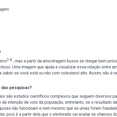
ragem
?
[14]
erro
, mas a partir da amostragem busca-se chegar bem próxi
itoso. Uma imagem que ajuda a visualizar essa relação entre am
a saber se você está ou não com colesterol alto. Assim, não é ne
e das pesquisas?
rais são estudos científicos complexos que seguem diversos p
da intenção de voto da população, entretanto, se o resultado da
squisas não funcionam e nem mesmo que as urnas foram fraudada
nte, pois é a partir dela que o eleitorado vai avaliar as chances 