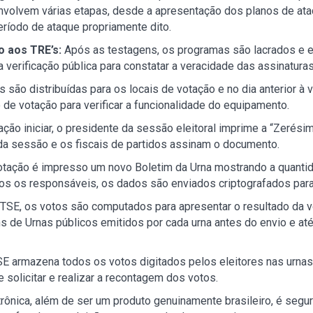
envolvem várias etapas, desde a apresentação dos planos de at
eríodo de ataque propriamente dito.
io aos TRE’s:
Após as testagens, os programas são lacrados e 
verificação pública para constatar a veracidade das assinaturas 
as são distribuídas para os locais de votação e no dia anterior 
o de votação para verificar a funcionalidade do equipamento.
ação iniciar, o presidente da sessão eleitoral imprime a “Zerés
da sessão e os fiscais de partidos assinam o documento.
votação é impresso um novo Boletim da Urna mostrando a quanti
dos os responsáveis, os dados são enviados criptografados para
TSE, os votos são computados para apresentar o resultado da 
 de Urnas públicos emitidos por cada urna antes do envio e até
E armazena todos os votos digitados pelos eleitores nas urnas 
e solicitar e realizar a recontagem dos votos.
rônica, além de ser um produto genuinamente brasileiro, é segura