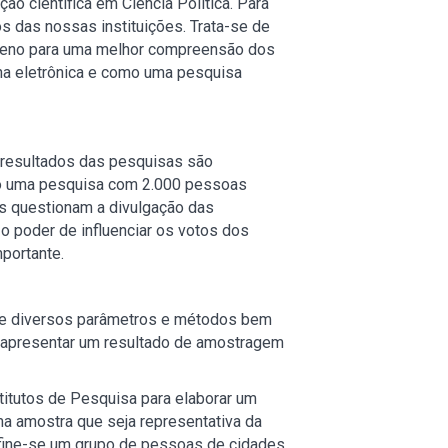
ão científica em Ciência Política. Para
s das nossas instituições. Trata-se de
reno para uma melhor compreensão dos
a eletrônica e como uma pesquisa
s resultados das pesquisas são
o uma pesquisa com 2.000 pessoas
es questionam a divulgação das
o poder de influenciar os votos dos
portante.
gue diversos parâmetros e métodos bem
e apresentar um resultado de amostragem
stitutos de Pesquisa para elaborar um
ma amostra que seja representativa da
 define-se um grupo de pessoas de cidades