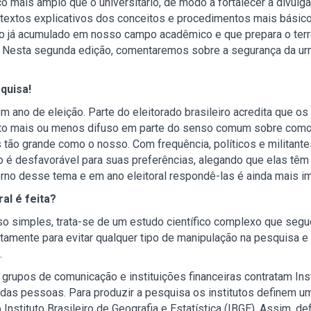
o mais amplo que o universitário, de modo a fortalecer a divulgaç
 textos explicativos dos conceitos e procedimentos mais básico
o já acumulado em nosso campo acadêmico e que prepara o ter
 Nesta segunda edição, comentaremos sobre a segurança da urn
quisa!
m ano de eleição. Parte do eleitorado brasileiro acredita que o
nto mais ou menos difuso em parte do senso comum sobre com
s tão grande como o nosso. Com frequência, políticos e militant
 é desfavorável para suas preferências, alegando que elas têm 
orno desse tema e em ano eleitoral respondê-las é ainda mais im
al é feita?
so simples, trata-se de um estudo científico complexo que se
tamente para evitar qualquer tipo de manipulação na pesquisa 
.
s, grupos de comunicação e instituições financeiras contratam In
das pessoas. Para produzir a pesquisa os institutos definem u
o Instituto Brasileiro de Geografia e Estatística (IBGE). Assim,