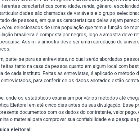
erentes características como idade, renda, gênero, escolaridade,
particularidades são chamadas de variáveis e o grupo selecion
tado de pessoas, em que as características delas sejam parecid
s e/ou selecionados de uma população que tem a função de repr
lação brasileira é composta por negros, logo a amostra deve ret
pesquisa. Assim, a amostra deve ser uma reprodução do unive
icos.
m, parte-se para as entrevistas, no qual serão abordadas pes
r feitas tanto na casa da pessoa quanto em algum local com bas
 de cada instituto. Feitas as entrevistas, é aplicado o método de
ntrevistados, para conferir se os dados anotados estão correto
se, onde os estatísticos examinam por vários métodos até chega
tiça Eleitoral em até cinco dias antes da sua divulgação. Esse p
apresenta documentos com os dados do contratante, valor pago,
xamina o material para comprovar sua confiabilidade e a pesquisa 
isa eleitoral: