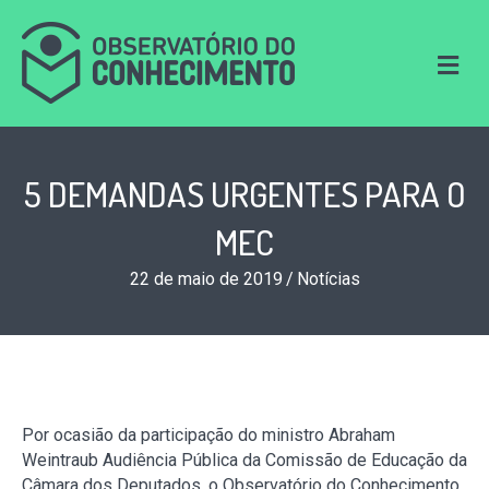
M
e
n
u
5 DEMANDAS URGENTES PARA O
MEC
22 de maio de 2019
/
Notícias
Por ocasião da participação do ministro Abraham
Weintraub Audiência Pública da Comissão de Educação da
Câmara dos Deputados, o Observatório do Conhecimento