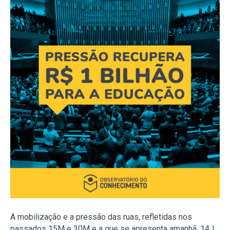
A mobilização e a pressão das ruas, refletidas nos
passados 15M e 30M e a que se apresenta amanhã, 14J